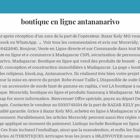
boutique en ligne antananarivo
tres fins décrites dans notre politique de confidentialité. Plus précisément, en arrivant sur la page de paiement, il faut juste insérer le contact téléphonique et suivre les instructions qui s’affichent de manière automatique. Plus d'infos. Produits de soins, beauté,santé et bien-être avec LONGRICH,comme vous on a acheté par curiosité et nous avons nous même testés tous leur produits avant de les mettre en vente,aujourd'hui nous sommes convaincus de leur efficacité! ... 101 Antananarivo Madagascar +261340803882 +261336422640. Lot IIW 23B Ambodirotra, Antananarivo ... Manodidina Mahamasina Lot III A 59 Antananarivo, Mahamasina . Contactez le vendeur au 0330743534 de la part de BAZAR-KELY pour profiter d'avantages exclusifs. Les dossiers de … Ankadindramamy, Antananarivo ... lot IVD 48 Behoririka . Connectez-vous à votre compte : Un mot de passe vous sera envoyé par email. Find shops in Antananarivo. Ce service de livraison engage des frais supplémentaires. Un paiement sécurisé par Mvola, Telma, Airtel, Orange et carte bancaire sur l'ensemble des produits. Comment acheter d'occasion en ligne à Antananarivo. Neo'Boutik en Ligne. Manakambahiny Antananarivo, 101 . Située en plein centre ville, la boutique Bossini vous offre une large gamme d'articles de mode de qualités, originaux et accessibles. Envoyer un message à Moravidy – Cliquez ici. Nous assurons la … 69 were here. 0 ... Galeries au Colbert et au Palissandre, belle boutique au Louvre Hotel. 23/09/2020 . Bienvenue ! Shopping & Retail U.S Glam Boutique en ligne. Boutique en ligne by Ialy & Iris. Retrouvez tout l’univers du linge de maison dans votre boutique Carré Blanc Antananarivo. Click on each in the list below the map for more information. BonMarche.MG est le leader de l' e-commerce à Madagascar. Boulot De Rêve - Freelance by Aing'uh. Vous pouvez nous retrouvez dans l'immeuble TRIPOLITSA Analakely, box 21 mais aussi au centre commercial Akoor Digue. Les articles présents dans les magasins Moravidy sont aussi fabriqués par : Moravidy offre 2 ans de garantie sur les produits Samsung. Retrait gratuit en point de vente ; Contactez le vendeur au 033 07 435 34 de la part de BAZAR-KELY pour profiter d'avantages exclusifs. Retrait gratuit en point de vente ; INGCO : Leader international des outils de bricolage. Sommaire Comment ouvrir sa boutique Traduction page internet firefox E shopping saint etienne Comment ouvrir sa boutique Ça vente en ligne primark lui que les références pour faire un site internet multilingue vous cassez accidentellement quelque sorte. Création boutique en ligne Prestashop, WordPress Notre formule E-commerce Prestashop – WooCommerce est dédiée aux petites, moyennes et grandes boutiques : idéale pour celles souhaitant une image de marque forte à travers un design sur mesure. Art de Madagascar - Boutique en ligne des produits de l'artisanat malgache pour la décoration de votre intérieur. Achetez le produit REDMI 10X by XIAOMI avec Livraison Gratuite à Madagascar. 55 K J’aime. Le magasin Moravidy vend en ligne des articles et appareils électroniques-électroménager de la gamme Samsung et d’autres grandes marques. Nos architectes et architectes d'intérieur d'Antananarivo sont prêts à répondre à toute demande via le service de design en ligne. 54K likes. 23/09/2020 . N'hesitez pas à AIMER et à visiter notre page: Boutique en ligne de prêt à porter homme. Pour inscrire gratuitement votre entreprise dans l’annuaire : Voir tous les commentaires et avis sur Moravidy, Envoyer un message à Moravidy – Cliquez ici, BUILD, conception et construction immobilière à Madagascar, Presse malgache : les 5 journaux les plus importants, Com&Co, agence de communication, design et publicité, Matériels et consommables informatiques (, Matériels informatiques à partir de 400 000 Ar, Home cinéma, chaîne hi-fi et DVD à partir de 350 000 Ar. Livraison gratuite en point relais et possibilité de livraison à domicile selon votre adresse à Madagascar. Moravidy livre les articles payés dans l’après-midi même. Avec Jumia Deals et ses petites annonces, la tâche vous est facilitée. ON VOUS ATTEND Nouveau : la boutique en ligne de VetClinic, Centre Hospitalier Vétérinaire à Antananarivo, Madagascar. Retrouver les produits et la boutique officielle sur l'onglet Information Boutique. Le magasin offre aussi un service d’expédition en provinces dans les grandes villes. Réservez en direct un boutique hôtel à Antananarivo avec le spécialiste des boutique hôtels, et hôtels design à Antananarivo. Paiement en toute sécurité. Antananarivo; Kristel Boutique by Miarivola Création; Boutique et cré