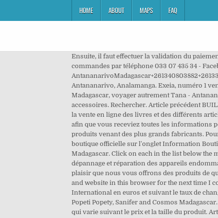
HOME
ABOUT
MAPS
FAQ
Ensuite, il faut effectuer la validation du paiement après réception d’un sms de la part de l’opérateur. Bazar Kely MG vous propose un support pour toute vos commandes par téléphone 033 07 435 34 - Facebook ou WhatsApp. → Voir tous les commentaires et avis sur Moravidy, Tsimbazaza101 AntananarivoMadagascar+261340803882+261336422640, Bonjour, Vente en Ligne directe et sur Commande dans tout Madagascar. 826 likes. Ma Boutique en ligne, Antananarivo, Analamanga. Exeia, numéro 1 vente en ligne et e-commerce à Madagascar CSPI, sécurisation de personnes et de biens à Antananarivo Mi-voyages Madagascar, voyager autrement Tana - Antananarivo, Madagascar. Boutique en ligne qui vend des produits de beauté - prêt à porté : vêtements - chaussures et accessoires. Rechercher. Article précédent BUILD, conception et construction immobilière à Madagascar. La page « boutique chrétienne SAMBàRA » se spécialise dans la vente en ligne des livres et des différents articles religieux. kiosk.mg, Antananarivo. Ils réalisent très bien votre projet 3D depuis Antananarivo sur ce service en ligne afin que vous receviez toutes les informations pour la mise en œuvre du projet. Robe évasé Taille L Disponible de suite Détail et prix mp . Nous ne vendons que des produits venant des plus grands fabricants. Pour un accessoire de mode haut de gamme en raphia, c'est LA boutique à ne ... 8 photos. Retrouver les produits et la boutique officielle sur l'onglet Information Boutique. Moravidy, boutique en ligne et produits Samsung à Madagascar. Moravidy, boutique en ligne et produits Samsung à Madagascar. Click on each in the list below the map for more information. Bienvenue! Offre spéciale, payez au départ De plus, il propose un SAV (service après vente) de dépannage et réparation des appareils endommagés. Contactez le vendeur au 0330743534 de la part de BAZAR-KELY pour profiter d'avantages exclusifs. C'est avec plaisir que nous vous offrons des produits de qualité garantie. Grâce à Bazar Kely MG, achetez en ligne à Madagascar n’a jamais été aussi simple. Save my name, email, and website in this browser for the next time I comment. Parallèlement, les articles Moravidy peuvent aussi être réglés via Mastercard, Paypal et une carte VISA International en euros et suivant le taux de change appliqué au moment du paiement. Listings include Boutique en ligne by Ialy & Iris, L' instant MODE, Be In Mode, Popeti Popety, Sanifer and Cosmos Madagascar. Ces frais incluent l’emballage, ainsi que la manutention, et enfin les frais d’envoi avec un montant fixe et un montant qui varie suivant le prix et la taille du produit. Articles AUTHENTIQUES Arrivages tous les jours a 18h,ENVOYER nous un MESSAGE PRIVEE pour commander. Other Contractors in Tananarive. Antananarivo; Boutique en ligne by Ialy & Iris; Boutique en ligne de vêtements de seconde main tendance, produits de qualité, prix mini, carte de fidélité, livraison dans tout Madagascar, à l'île Maurice et en … Vos données personnelles seront utilisées pour soutenir votre expérience sur ce site Web, pour gérer l'accès à votre compte et à d'au