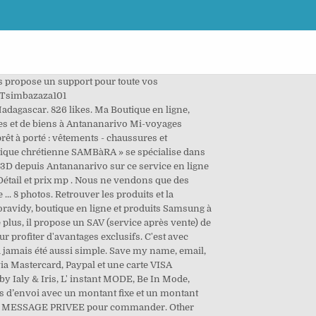
ation de Prêt-à-porter Kristel Boutique by Miarivola Création ou La qualité du sur-mesure ... Une large choix de robe pour accompagner l’été en beauté . Il offre en outre un service d’échange des articles en cas de dommage en usine et défauts de fabrication. Boutique hôtels à Antananarivo | hôtels de luxe et hôtels design à Antananarivo | My boutique hotels.com. Ils réalisent un travail soigné de qualité. ... Réserver en ligne . Classe en premier les lieux d’intérêt et/ou les tours opérateurs qui ont au moins une visite ou une activité réservable sur Tripadvisor. Moravidy dispose dans son magasin d’appareils électroniques Samsung : Par ailleurs, l’enseigne présente aussi des appareils électroménagers pour la cuisine et les tâches ménagères : frigos, fours et micro-ondes, rice-cooker, aspirateurs, laves-linge et sèches-linge, fers à repasser, robots, mixeurs et accessoires. 11 Boutique Hotels accommodation listings available to book in Antananarivo. The 11 best Boutique Hotels in Antananarivo, Antananarivo Province — Best Price Guarantee Help kiosk.mg, Antananarivo. Depuis sa création, BonMarche.MG a considérablement élargi son offre et propose plusieurs milliers de références de produits à la vente, dans les univers de l'ameublement, les matériels de finition, la décoration l'électroménager ainsi que les articles pour enfants et bébés. Vous êtes en province et vous voudrez bien acheter des marchandises à Tananarive. Produits artisanaux fabriqués ici et ailleurs. Vous n’avez pas envie de perdre du temps à visiter tous les magasins de la ville avec les embouteillages et l’insécurité. Découvrez La Malle Volante, boutique d'artisans créateurs en ligne. Shopping à Antananarivo : Consultez les avis et photos de 10 boutiques, centres commerciaux et magasins à Antananarivo, Antananarivo Province sur Tripadvisor. LE VILLAGE. Je veux avoir des renseignements pour l’achat en ligne à l’étranger (ex : pièces et accessoires auto etc..). Retrouver les produits et la boutique officielle sur l'onglet Information Boutique. Tsiadana, Antananarivo . Lot 36-F Tana - Antananarivo, Madagascar. Shopping à Antananarivo Faire son shopping à Antananarivo, Oui mais où? Guide des boutiques de commerce en ligne, l'annuaire e-commerce des boutiques pour acheter facile, les bons plans des bout