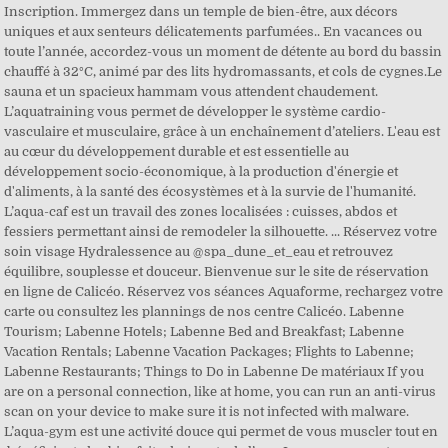
Inscription. Immergez dans un temple de bien-être, aux décors
uniques et aux senteurs délicatements parfumées.. En vacances ou
toute l’année, accordez-vous un moment de détente au bord du bassin
chauffé à 32°C, animé par des lits hydromassants, et cols de cygnes.Le
sauna et un spacieux hammam vous attendent chaudement.
L’aquatraining vous permet de développer le système cardio-
vasculaire et musculaire, grâce à un enchaînement d’ateliers. L'eau est
au cœur du développement durable et est essentielle au
développement socio-économique, à la production d'énergie et
d'aliments, à la santé des écosystèmes et à la survie de l'humanité.
L’aqua-caf est un travail des zones localisées : cuisses, abdos et
fessiers permettant ainsi de remodeler la silhouette. ... Réservez votre
soin visage Hydralessence au @spa_dune_et_eau et retrouvez
équilibre, souplesse et douceur. Bienvenue sur le site de réservation
en ligne de Calicéo. Réservez vos séances Aquaforme, rechargez votre
carte ou consultez les plannings de nos centre Calicéo. Labenne
Tourism; Labenne Hotels; Labenne Bed and Breakfast; Labenne
Vacation Rentals; Labenne Vacation Packages; Flights to Labenne;
Labenne Restaurants; Things to Do in Labenne De matériaux If you
are on a personal connection, like at home, you can run an anti-virus
scan on your device to make sure it is not infected with malware.
L’aqua-gym est une activité douce qui permet de vous muscler tout en