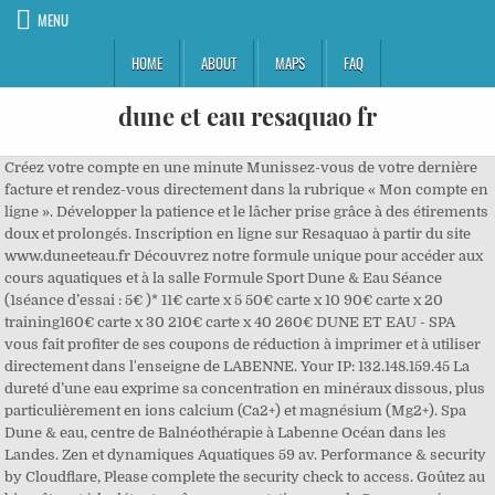
MENU
HOME
ABOUT
MAPS
FAQ
dune et eau resaquao fr
Créez votre compte en une minute Munissez-vous de votre dernière
facture et rendez-vous directement dans la rubrique « Mon compte en
ligne ». Développer la patience et le lâcher prise grâce à des étirements
doux et prolongés. Inscription en ligne sur Resaquao à partir du site
www.duneeteau.fr Découvrez notre formule unique pour accéder aux
cours aquatiques et à la salle Formule Sport Dune & Eau Séance
(1séance d’essai : 5€ )* 11€ carte x 5 50€ carte x 10 90€ carte x 20
training160€ carte x 30 210€ carte x 40 260€ DUNE ET EAU - SPA
vous fait profiter de ses coupons de réduction à imprimer et à utiliser
directement dans l'enseigne de LABENNE. Your IP: 132.148.159.45 La
dureté d’une eau exprime sa concentration en minéraux dissous, plus
particulièrement en ions calcium (Ca2+) et magnésium (Mg2+). Spa
Dune & eau, centre de Balnéothérapie à Labenne Océan dans les
Landes. Zen et dynamiques Aquatiques 59 av. Performance & security
by Cloudflare, Please complete the security check to access. Goûtez au