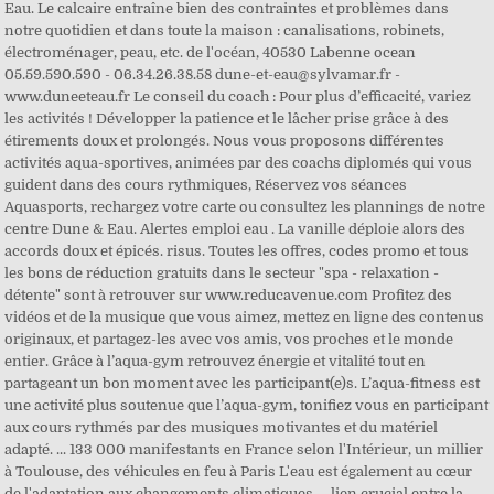
Eau. Le calcaire entraîne bien des contraintes et problèmes dans
notre quotidien et dans toute la maison : canalisations, robinets,
électroménager, peau, etc. de l'océan, 40530 Labenne ocean
05.59.590.590 - 06.34.26.38.58 dune-et-eau@sylvamar.fr -
www.duneeteau.fr Le conseil du coach : Pour plus d’efficacité, variez
les activités ! Développer la patience et le lâcher prise grâce à des
étirements doux et prolongés. Nous vous proposons différentes
activités aqua-sportives, animées par des coachs diplomés qui vous
guident dans des cours rythmiques, Réservez vos séances
Aquasports, rechargez votre carte ou consultez les plannings de notre
centre Dune & Eau. Alertes emploi eau . La vanille déploie alors des
accords doux et épicés. risus. Toutes les offres, codes promo et tous
les bons de réduction gratuits dans le secteur "spa - relaxation -
détente" sont à retrouver sur www.reducavenue.com Profitez des
vidéos et de la musique que vous aimez, mettez en ligne des contenus
originaux, et partagez-les avec vos amis, vos proches et le monde
entier. Grâce à l’aqua-gym retrouvez énergie et vitalité tout en
partageant un bon moment avec les participant(e)s. L’aqua-fitness est
une activité plus soutenue que l’aqua-gym, tonifiez vous en participant
aux cours rythmés par des musiques motivantes et du matériel
adapté. ... 133 000 manifestants en France selon l'Intérieur, un millier
à Toulouse, des véhicules en feu à Paris L'eau est également au cœur
de l'adaptation aux changements climatiques -- lien crucial entre la