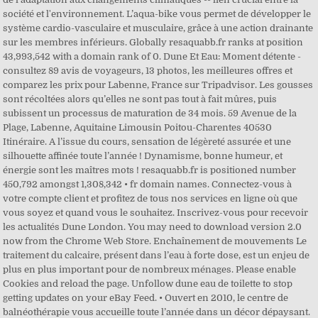
société et l'environnement. L’aqua-bike vous permet de développer le
système cardio-vasculaire et musculaire, grâce à une action drainante
sur les membres inférieurs. Globally resaquabb.fr ranks at position
43,993,542 with a domain rank of 0. Dune Et Eau: Moment détente -
consultez 89 avis de voyageurs, 13 photos, les meilleures offres et
comparez les prix pour Labenne, France sur Tripadvisor. Les gousses
sont récoltées alors qu’elles ne sont pas tout à fait mûres, puis
subissent un processus de maturation de 34 mois. 59 Avenue de la
Plage, Labenne, Aquitaine Limousin Poitou-Charentes 40530
Itinéraire. A l’issue du cours, sensation de légèreté assurée et une
silhouette affinée toute l’année ! Dynamisme, bonne humeur, et
énergie sont les maîtres mots ! resaquabb.fr is positioned number
450,792 amongst 1,308,342 • fr domain names. Connectez-vous à
votre compte client et profitez de tous nos services en ligne où que
vous soyez et quand vous le souhaitez. Inscrivez-vous pour recevoir
les actualités Dune London. You may need to download version 2.0
now from the Chrome Web Store. Enchaînement de mouvements Le
traitement du calcaire, présent dans l’eau à forte dose, est un enjeu de
plus en plus important pour de nombreux ménages. Please enable
Cookies and reload the page. Unfollow dune eau de toilette to stop
getting updates on your eBay Feed. • Ouvert en 2010, le centre de
balnéothérapie vous accueille toute l’année dans un décor dépaysant.