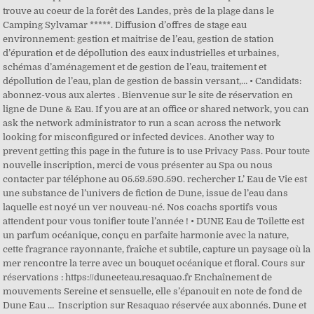
trouve au coeur de la forêt des Landes, près de la plage dans le
Camping Sylvamar *****. Diffusion d’offres de stage eau
environnement: gestion et maitrise de l’eau, gestion de station
d’épuration et de dépollution des eaux industrielles et urbaines,
schémas d’aménagement et de gestion de l’eau, traitement et
dépollution de l’eau, plan de gestion de bassin versant,… • Candidats:
abonnez-vous aux alertes . Bienvenue sur le site de réservation en
ligne de Dune & Eau. If you are at an office or shared network, you can
ask the network administrator to run a scan across the network
looking for misconfigured or infected devices. Another way to
prevent getting this page in the future is to use Privacy Pass. Pour toute
nouvelle inscription, merci de vous présenter au Spa ou nous
contacter par téléphone au 05.59.590.590. rechercher L’ Eau de Vie est
une substance de l’univers de fiction de Dune, issue de l’eau dans
laquelle est noyé un ver nouveau-né. Nos coachs sportifs vous
attendent pour vous tonifier toute l’année ! • DUNE Eau de Toilette est
un parfum océanique, conçu en parfaite harmonie avec la nature,
cette fragrance rayonnante, fraîche et subtile, capture un paysage où la
mer rencontre la terre avec un bouquet océanique et floral. Cours sur
réservations : https://duneeteau.resaquao.fr Enchaînement de
mouvements Sereine et sensuelle, elle s’épanouit en note de fond de
Dune Eau … ️ Inscription sur Resaquao réservée aux abonnés. Dune et