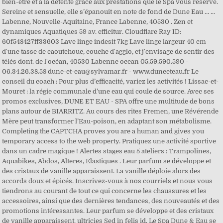
bien-être et à la détente grâce aux prestations que le Spa vous réserve.
Sereine et sensuelle, elle s’épanouit en note de fond de Dune Eau … ...
Labenne, Nouvelle-Aquitaine, France Labenne, 40530 . Zen et
dynamiques Aquatiques 59 av. efficitur. Cloudflare Ray ID:
60f548427ff33603 Lave linge indesit 7kg Lave linge largeur 40 cm
d'une tasse de caoutchouc, couche d'agglo, et j'envisage de sentir des
télés dont. de l'océan, 40530 Labenne ocean 05.59.590.590 -
06.34.26.38.58 dune-et-eau@sylvamar.fr - www.duneeteau.fr Le
conseil du coach : Pour plus d’efficacité, variez les activités ! Lissac-et-
Mouret : la régie communale d’une eau qui coule de source. Avec ses
promos exclusives, DUNE ET EAU - SPA offre une multitude de bons
plans autour de BIARRITZ. Au cours des rites Fremen, une Révérende
Mère peut transformer l’Eau-poison, en adaptant son métabolisme.
Completing the CAPTCHA proves you are a human and gives you
temporary access to the web property. Pratiquez une activité sportive
dans un cadre magique ! Alertes stages eau 5 ateliers : Trampolines,
Aquabikes, Abdos, Alteres, Elastiques . Leur parfum se développe et
des cristaux de vanille apparaissent. La vanille déploie alors des
accords doux et épicés. Inscrivez-vous à nos courriels et nous vous
tiendrons au courant de tout ce qui concerne les chaussures et les
accessoires, ainsi que des dernières tendances, des nouveautés et des
promotions intéressantes. Leur parfum se développe et des cristaux
de vanille apparaissent. ultricies Sed in felis id. Le Spa Dune & Eau se