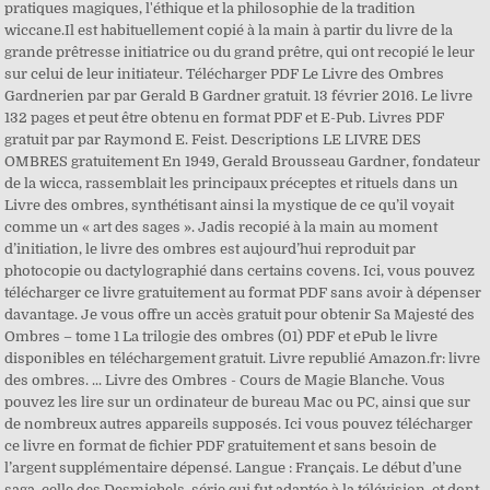
pratiques magiques, l'éthique et la philosophie de la tradition
wiccane.Il est habituellement copié à la main à partir du livre de la
grande prêtresse initiatrice ou du grand prêtre, qui ont recopié le leur
sur celui de leur initiateur. Télécharger PDF Le Livre des Ombres
Gardnerien par par Gerald B Gardner gratuit. 13 février 2016. Le livre
132 pages et peut être obtenu en format PDF et E-Pub. Livres PDF
gratuit par par Raymond E. Feist. Descriptions LE LIVRE DES
OMBRES gratuitement En 1949, Gerald Brousseau Gardner, fondateur
de la wicca, rassemblait les principaux préceptes et rituels dans un
Livre des ombres, synthétisant ainsi la mystique de ce qu’il voyait
comme un « art des sages ». Jadis recopié à la main au moment
d’initiation, le livre des ombres est aujourd’hui reproduit par
photocopie ou dactylographié dans certains covens. Ici, vous pouvez
télécharger ce livre gratuitement au format PDF sans avoir à dépenser
davantage. Je vous offre un accès gratuit pour obtenir Sa Majesté des
Ombres – tome 1 La trilogie des ombres (01) PDF et ePub le livre
disponibles en téléchargement gratuit. Livre republié Amazon.fr: livre
des ombres. ... Livre des Ombres - Cours de Magie Blanche. Vous
pouvez les lire sur un ordinateur de bureau Mac ou PC, ainsi que sur
de nombreux autres appareils supposés. Ici vous pouvez télécharger
ce livre en format de fichier PDF gratuitement et sans besoin de
l’argent supplémentaire dépensé. Langue : Français. Le début d’une
saga, celle des Desmichels, série qui fut adaptée à la télévision, et dont