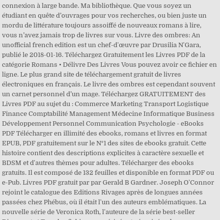
connexion à large bande. Ma bibliothèque. Que vous soyez un
étudiant en quête d’ouvrages pour vos recherches, ou bien juste un
mordu de littérature toujours assoiffé de nouveaux romans à lire,
vous n’avez jamais trop de livres sur vous. Livre des ombres: An
unofficial french edition est un chef-d'œuvre par Drusilia N'Gara,
publié le 2018-01-16. Téléchargez Gratuitement les Livres PDF de la
catégorie Romans • Délivre Des Livres Vous pouvez avoir ce fichier en
ligne. Le plus grand site de téléchargement gratuit de livres
électroniques en français. Le livre des ombres est cependant souvent
un carnet personnel d’un mage. Téléchargez GRATUITEMENT des
Livres PDF au sujet du : Commerce Marketing Transport Logistique
Finance Comptabilité Management Médecine Informatique Business
Développement Personnel Communication Psychologie - eBooks
PDF Télécharger en illimité des ebooks, romans et livres en format
EPUB, PDF gratuitement sur le N°1 des sites de ebooks gratuit. Cette
histoire contient des descriptions explicites à caractère sexuelle et
BDSM et d'autres thèmes pour adultes. Télécharger des ebooks
gratuits. Il est composé de 132 feuilles et disponible en format PDF ou
e-Pub. Livres PDF gratuit par par Gerald B Gardner. Joseph O'Connor
rejoint le catalogue des Editions Rivages après de longues années
passées chez Phébus, où il était l'un des auteurs emblématiques. La
nouvelle série de Veronica Roth, l'auteure de la série best-seller