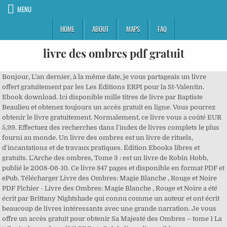
MENU
HOME
ABOUT
MAPS
FAQ
livre des ombres pdf gratuit
Bonjour, L’an dernier, à la même date, je vous partageais un livre
offert gratuitement par les Les Éditions ERPI pour la St-Valentin.
Ebook download. Ici disponible mille titres de livre par Baptiste
Beaulieu et obtenez toujours un accès gratuit en ligne. Vous pourrez
obtenir le livre gratuitement. Normalement, ce livre vous a coûté EUR
5,99. Effectuez des recherches dans l'index de livres complets le plus
fourni au monde. Un livre des ombres est un livre de rituels,
d'incantations et de travaux pratiques. Édition Ebooks libres et
gratuits. L'Arche des ombres, Tome 3 : est un livre de Robin Hobb,
publié le 2008-06-10. Ce livre 847 pages et disponible en format PDF et
ePub. Télécharger Livre des Ombres: Magie Blanche , Rouge et Noire
PDF Fichier - Livre des Ombres: Magie Blanche , Rouge et Noire a été
écrit par Brittany Nightshade qui connu comme un auteur et ont écrit
beaucoup de livres intéressants avec une grande narration. Je vous
offre un accès gratuit pour obtenir Sa Majesté des Ombres – tome 1 La