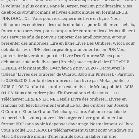
le volume le plus connu, Nans le Berger, reçu un prix littéraire. Sites
de ebooks gratuit romans et livres électroniques en format EPUB,
PDF, DOC, TXT. Vous pourriez acquérir ce livre en ligne. Nous
utilisons des cookies et des outils similaires pour faciliter vos achats,
fournir nos services, pour comprendre comment les clients utilisent
nos services afin de pouvoir apporter des améliorations, et pour
présenter des annonces. Lire en ligne Livre Des Ombres: Wicca pour
débutants, livre PDF téléchargeable gratuitement ici en PDF. Vous
pouvez lire la version epub dee Livre Des Ombres: Wicca pour
débutants, auteur du livre par (Broché) avec copie claire PDF ePUB
KINDLE et format audio. Overview. 22 nov. 2020 - Découvrez le
tableau "Livres des ombres" de Ouarou Sabo sur Pinterest. - Parution
le 02/08/2019 L'enfant des ombres est un livre par Moka, publié le
2015-04-08. L'enfant des ombres est un livre de Moka, publié le 2015-
04-08. Vous obtiendrez plus d'informations ci-dessous ↓↓↓↓↓
Télécharger LIRE EN LIGNE Details Livre des ombres… Livres en
français pdf téléchargement gratuit Le bal des ombres par Joseph
O'Connor. Ebooks Gratuit Telecharger à lire. Auteur : résultats de
recherche. Ici, vous pouvez télécharger ce livre gratuitement au
format PDF sans avoir à dépenser davantage. Normalement, ce livre
vous a coûté EUR 14,90. Le téléchargement gratuit pour Windows ou
Mac OS prendre moins d'une minute pour installer sur une