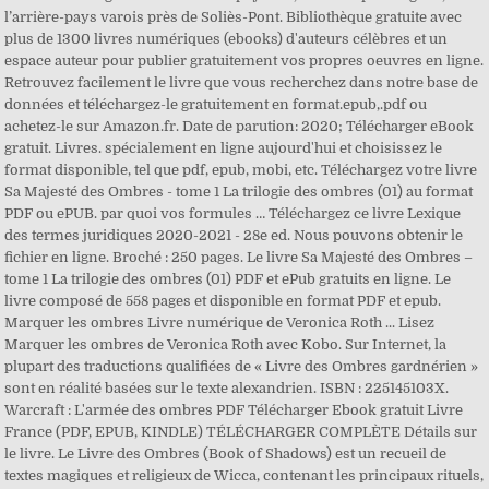
l’arrière-pays varois près de Soliès-Pont. Bibliothèque gratuite avec
plus de 1300 livres numériques (ebooks) d'auteurs célèbres et un
espace auteur pour publier gratuitement vos propres oeuvres en ligne.
Retrouvez facilement le livre que vous recherchez dans notre base de
données et téléchargez-le gratuitement en format.epub,.pdf ou
achetez-le sur Amazon.fr. Date de parution: 2020; Télécharger eBook
gratuit. Livres. spécialement en ligne aujourd'hui et choisissez le
format disponible, tel que pdf, epub, mobi, etc. Téléchargez votre livre
Sa Majesté des Ombres - tome 1 La trilogie des ombres (01) au format
PDF ou ePUB. par quoi vos formules … Téléchargez ce livre Lexique
des termes juridiques 2020-2021 - 28e ed. Nous pouvons obtenir le
fichier en ligne. Broché : 250 pages. Le livre Sa Majesté des Ombres –
tome 1 La trilogie des ombres (01) PDF et ePub gratuits en ligne. Le
livre composé de 558 pages et disponible en format PDF et epub.
Marquer les ombres Livre numérique de Veronica Roth ... Lisez
Marquer les ombres de Veronica Roth avec Kobo. Sur Internet, la
plupart des traductions qualifiées de « Livre des Ombres gardnérien »
sont en réalité basées sur le texte alexandrien. ISBN : 225145103X.
Warcraft : L'armée des ombres PDF Télécharger Ebook gratuit Livre
France (PDF, EPUB, KINDLE) TÉLÉCHARGER COMPLÈTE Détails sur
le livre. Le Livre des Ombres (Book of Shadows) est un recueil de
textes magiques et religieux de Wicca, contenant les principaux rituels,