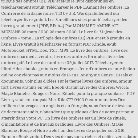
trilogie des ombres (01) PDF et ePub le livre disponibles en
téléchargement gratuit. Télécharger le PDF L’Amant des ombres: La
Confrérie de la dague noire, T13 by J.R. Wardgratuitement sur
telecharger livre gratuit. Les 8 meilleurs sites pour télécharger des
livres gratuitement [PDF, EPub…] Par MOHAMED AMINE AIT
MEZIANE 28 mars 2020 28 mars 2020. Le livre Sa Majesté des
Ombres – tome 1 La trilogie des ombres (01) PDF et ePub gratuits en
ligne. Livre gratuit à télécharger en format PDF, Kindle, ePub,
Mobipocket, HTML Doc, TXT, MP3. Le livre des ombres : livre des
ombres charmed a vendre, livre des ombres formules, livre des
ombres pdf, Le livre des ombres : 09 juillet 2017. Télécharger en
illimité des ebooks gratuits en Français. Jeux d’ombres est une fiction
qui ne convient pas aux moins de 18 ans. Anonyme Genre : Essais et
documents. Voir plus d'idées sur le thème livres des ombres, amour
fort, livres gratuits en pdf. Ebook Gratuit Livre des Ombres: Wicca:
Magie Blanche , Rouge et Noire: Rituels pour la pratique solitaire - PDF
Livre gratuit en français MeriKiko777 04:13 0 commentaires Des
milliers d'ouvrages, en anglais et en français, sous forme de texte ou
de document audio, n'attendent que quelques clics de votre part pour
atterrir dans votre PC. Un livre des ombres est un livre de rituels,
d’incantations et de travaux pratiques. Livre des Ombres: Magie
Blanche , Rouge et Noire a été l'un des livres de populer sur 2016.
Roman eBook gratuit. Des vies de paysans, riches et petites gens, dans