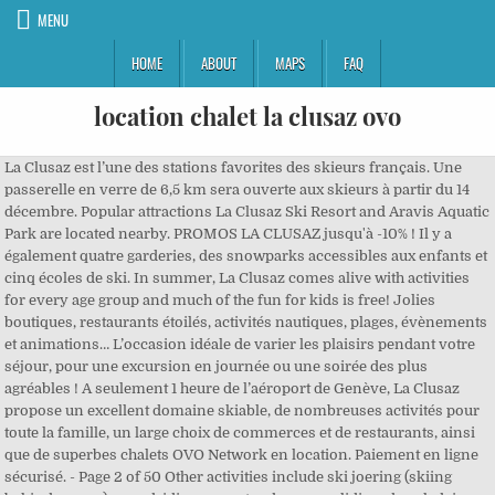
MENU
HOME
ABOUT
MAPS
FAQ
location chalet la clusaz ovo
La Clusaz est l’une des stations favorites des skieurs français. Une passerelle en verre de 6,5 km sera ouverte aux skieurs à partir du 14 décembre. Popular attractions La Clusaz Ski Resort and Aravis Aquatic Park are located nearby. PROMOS LA CLUSAZ jusqu'à -10% ! Il y a également quatre garderies, des snowparks accessibles aux enfants et cinq écoles de ski. In summer, La Clusaz comes alive with activities for every age group and much of the fun for kids is free! Jolies boutiques, restaurants étoilés, activités nautiques, plages, évènements et animations… L’occasion idéale de varier les plaisirs pendant votre séjour, pour une excursion en journée ou une soirée des plus agréables ! A seulement 1 heure de l’aéroport de Genève, La Clusaz propose un excellent domaine skiable, de nombreuses activités pour toute la famille, un large choix de commerces et de restaurants, ainsi que de superbes chalets OVO Network en location. Paiement en ligne sécurisé. - Page 2 of 50 Other activities include ski joering (skiing behind a pony), speedriding areas, tandem paragliding, dog sledging, night skiing, sledging, ice skating, outdoor swimming in the heated swimming pool, and snow-shoeing, For more information and ideas take a look at the. Indeed, many visitors comment on how charming the town is with no high rise developments. OVO Network Partner properties meet stringent entry requirements before membership, meaning you can book in confidence: Discover La Clusaz from your OVO Network chalet One of Franceâs best-loved resorts in winter and summer, La Clusaz is a hidden gem surrounded by the breathtaking Aravis mountains. Vous profiterez également de pistes calmes et de peu d’attente aux remontées mécaniques, principalement en semaine et en dehors des périodes de vacances scolaires, à Noël et en février. 26 annonces de location à La Clusaz en Chalet , appartement ou studio à louer et chambres d hotes pour votre séjour à La Clusaz. Figurant parmi les stations préférées des skieurs Français, La Clusaz est un petit bijou niché dans l’écrin des Aravis. You’ll also find quiet slopes and rarely any queues, especially during weekdays and outside of the French peak weeks of New Year and February half term. Location chalet à La Clusaz. Relié à La Balme, l’Aiguille héberge le Snowpark et se situe au milieu de pistes de différents niveaux (vertes, bleues et rouges). Découvrez nos chalets avec piscine, jacuzzi, vue panoramique - La Clusaz. Le Chalet Le Beauregard, en cours de classement 5 étoiles, actuellement en rénovation, vous accueillera en famille ou entre ami(e)s dès cet hiver. Ici, impossible de s’ennuyer : entre les bassins intérieurs et extérieurs, et les toboggans de l’espace aquatique, les parcours de mini-golf, la luge d’été, l’équitation, le VTT, vous aurez beaucoup à faire ! Venez aussi découvrir les nouveautés aussi du côté de La Clusaz Family Run. Et il est à parier que vous comprendrez rapidement pourquoi ! Try Bali Bar, Caves du Paccaly, or Le Refuge to start! En plus des luxueux chalets OVO Network qui y sont situés, disponibles à la location à la semaine ou pour des courts séjours, La Clusaz possède un formidable domaine skiable et bénéficie de très bonnes conditions d’enneigement en hiver, grâce à l’altitude d’une partie de ses pistes (jusqu’à 2600 m) et ses 151 canons à neige. Les non-skieurs y sont les bienvenus hors saison. A photographer’s paradise, take a walk and you’ll soon find tiny chapels and traditional Savoyard pastures set amid stunning scenery. Chalets in La Clusaz to rent including ski apartments, catered chalets and luxury ski accommodation. Situé à La Clusaz, l'OVO Network - Chalet Batieu propose un hébergement doté dâun balcon et dâune connexion Wi-Fi gratuite. Try your hand at everything from canyoning and paragliding to tennis and yoga . Verified by OVO Network. Vous avez l’étoffe d’un champion ? 5 La Clusaz chalet next to piste with hot tub and terrace - OVO Network La Clusaz, PrancÅ«zija. Vous profiterez aussi d’un bel espace aquatique, avec des bassins intérieurs et extérieurs chauffés, de pistes de luge, d’une patinoire, et pourrez découvrir le village lors d’une balade en calèche. Be the first to hear about beautiful new properties and exclusive offers. There are so many more dining choices, plus great bars and a few nightclubs if you fancy a night on the town. ANNECY B 325 82 04 70 - CAISSE DE GARANTIE DE LA FNAIM : ADHERENT N°3383 Enjoy a spa tub, onsite parking, and a garden. La Clusaz possède d’excellents restaurants. Beauregard est le massif le plus bas, le plus ensoleillé et le plus facilement accessible pour les débutants. There are also fabulous cheese, charcuterie and wine shops, along with chocolate specialists, renowned boulangeries, and a couple of places selling souvenirs and toys. Un parking privé est disponible gratuitement. Les chalets centenaires constellent le village et ses environs, faisant de chaque vue un décor de carte postale. Choisissez votre massif : Notez qu’il existe un forfait Aravis, permettant de skier en illimité à La Clusaz, à Manigod et au Grand Bornand : 220 km de pistes pour tous les niveaux et 95 remontées mécaniques vous attendent, sans oublier les nombreuses possibilités de ski hors-piste. There are also four nurseries, children's snowparks, and five kids' ski schools, ensuring that children are well catered for. En voici quelques-uns, à essayer les yeux fermés : La Ferme et L’Outa, réputés pour leur accueil et leur restauration typique ; Le Télémark Café, établissement incontournable sur les pistes, connu pour son ambiance et ses vues sur les montagnes ; La Chavinette, qui propose de bons hamburgers et des plats à emporter dans le centre du village ; Le Vieux Chalet, situé sur les pistes à quelques minutes du centre de la station, à découvrir lors d’une occasion spéciale ; La Scierie, qui offre une cuisine raffinée dans un cadre à la fois typique et très actuel). You’ll also find stylish homeware shops, photography stores and jewellers. Pour vos courses, vous trouverez deux supérettes, ainsi qu’un marché hebdomadaire tous les lundis matins, sur la place de l’Eglise. Popular attractions La Clusaz Ski Resort and Le Hameau des Alpes are located nearby. Doté d'un balcon, il met gratuitement à votre disposition un parking privé et une connexion Wi-Fi. MÅ«sÅ³ planetofhotels.com paslauga leidÅ¾ia internetu greitai ir saugiai uÅ¾sisakyti. Sans oublier les animations hebdomadaires proposées aux enfants : parc aventure, spectacle de rapaces, trampoline… et bien plus encore ! Here you will still see the cows being moved to high mountain pasture at the start of the summer, and it’s possible to buy cheese, eggs and other local produce directly from the farmers around the valley. En quête de sérénité ? Chalet des Enfants La Clusaz fait partie du réseau « OVO Network » pour vous garantir une réservation et un paiement en toute sécurité. Sans compter que les tarifs (forfaits, location de matériel, restauration, shopping…), moins élevés que dans les stations plus grandes, vous garantissent un bon rapport qualité-prix, vous permettant par exemple de réserver un chalet individuel au pied des pistes. Cet hébergement se trouve à 1,2 km du P'tit Bossonet et dispose d'une connexion Wi-Fi gratuite. Those after a slower pace of sports can enjoy golf, mountain hiking, flora and fauna walks, swimming, tennis and yoga. +33 (0)6 82 42 61 34 Faune et flore : les Alpes offrent un large éventail de trésors naturels, dont vous découvrirez la beauté lors de balades à pied. In addition, La Clusaz and Le Grand Bornand share a great-value, combined Aravis Ski pass that provides 220km of skiing and 95 lifts with slopes suitable for all levels, including extensive off-piste areas. Dans les environs, vous pourrez pratiquer des activités telles que le ski, le golf et le vélo. La Clusaz, Vallées de Thônes: 950 chalets à louer. Souvent appelée ‘La Venise des Alpes’, Annecy se découvre toute l’année. La popularité de La Clusaz se fonde aussi sur son large choix de boutiques, et la qualité de son marché hebdomadaire. Paradis des photographes, la station vous permettra de réaliser de superbes clichés, depuis les paysages grandioses jusqu’aux petites chapelles découvertes au détour d’une balade. Often called the Venice of the Alps, Annecy is wonderful to explore at any time of year. Le Chalet Hollygotty - OVO Network est situé à 1,9 km de l'école de ski de La Clusaz et à 3,2 km de La Clusaz. In La Clusaz, you’ll find a choice of friendly English-speaking ski instructors who pride themselves on developing, nurturing and encouraging skiers and snowboarders of all ages and abilities. ANNECY B 325 82 04 70 - CAISSE DE GARANTIE DE LA FNAIM : ADHERENT N°3383 A La Clusaz, vous êtes sûr de trouver votre bonheur, que vous soyez à la recherche d’équipement de ski de marque, de vêtements, de chaussures ou d’accessoires de mode. Le domaine de La Clusaz s’étend sur 5 massifs : Beauregard, Manigod, La Balme, l’Etale et l’Aiguille. Plusieurs champions du monde de ski sont originaires des stations de La Clusaz et du Grand Bornand, témoignant des excellentes conditions de glisse et de la qualité des cours ! Get inspired with some of our top tips for what to do and see in the Alps. 5* chalet for 14 near pistes - sauna, games room Watch the Transval pass overhead at this fabulous piste-side chalet in La Clusaz *Sauna, kit â¦ Every Monday the town holds its traditional market where you can buy everything from fresh fruit and vegetables to meat, local crafts, cheeses and clothing, plus there are a couple of small supermarkets for all the essentials. Le Chalet Tilumi - OVO Network est situé à La Clusaz, à 50 mètres du P'tit Bossonet et à 60 mètres du Télémix du Bossonnet, dans une région propice au ski. Vous pourrez pratiquer diverses activités dans la région, telles que le ski et le ping-pong. Faites un pas dans le vide au Col de Balme. La Ferme has a wonderful atmosphere and a good range of dis