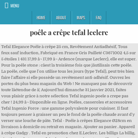
MENU
HOME
ABOUT
MAPS
FAQ
poêle a crêpe tefal leclerc
Tefal Elegance Poêle à crêpe 25 cm, Revêtement Antiadhésif, Tous
feux sauf induction, Fabriqué en France Gris Pailleté C3671002 4,5 sur
5 étoiles 1 431 17,99 â¬ 17,99 â¬ Ardence (marque Leclerc), elle est super.
Pour la poêle stone : câest la troisième fois que jâutilisais cette poêle.
La poêle, celle que l'on utilise tous les jours (type Tefal), peut très bien
faire l'affaire si elle possède un revêtement anti-adhésif. Ouvrez les
portes du plus beau magasin du Web ! Ne manquez pas de découvrir
toute lâétendue de â¦ Aujourd'hui dimanche 31 janvier 2021, faites
vous plaisir grâce à notre sélection Tefal ingenio poele a crepe pas
cher ! 24,99 â¬ Disponible en ligne. Poêles, casseroles et accessoires
Tefal Ingenio Force : une gamme polyvalente pour cuisiner. Il faut
toujours penser à graisser un peu le fond de la poêle chaude avant d'y
verser une louche de pâte. Tefal - Poêle à crêpes Elegance Ø28cm en
livraison à domicile ou retrait en magasin. Ajouter au panier. Appareil
à crêpe Gadgy . Tefal en promotion chez E.Leclerc. Les billigs La billig,