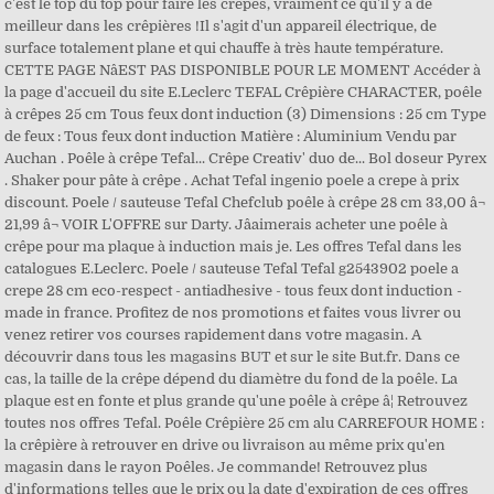
c'est le top du top pour faire les crêpes, vraiment ce qu'il y a de
meilleur dans les crêpières !Il s'agit d'un appareil électrique, de
surface totalement plane et qui chauffe à très haute température.
CETTE PAGE NâEST PAS DISPONIBLE POUR LE MOMENT Accéder à
la page d'accueil du site E.Leclerc TEFAL Crêpière CHARACTER, poêle
à crêpes 25 cm Tous feux dont induction (3) Dimensions : 25 cm Type
de feux : Tous feux dont induction Matière : Aluminium Vendu par
Auchan . Poêle à crêpe Tefal... Crêpe Creativ' duo de... Bol doseur Pyrex
. Shaker pour pâte à crêpe . Achat Tefal ingenio poele a crepe à prix
discount. Poele / sauteuse Tefal Chefclub poêle à crêpe 28 cm 33,00 â¬
21,99 â¬ VOIR L'OFFRE sur Darty. Jâaimerais acheter une poêle à
crêpe pour ma plaque à induction mais je. Les offres Tefal dans les
catalogues E.Leclerc. Poele / sauteuse Tefal Tefal g2543902 poele a
crepe 28 cm eco-respect - antiadhesive - tous feux dont induction -
made in france. Profitez de nos promotions et faites vous livrer ou
venez retirer vos courses rapidement dans votre magasin. A
découvrir dans tous les magasins BUT et sur le site But.fr. Dans ce
cas, la taille de la crêpe dépend du diamètre du fond de la poêle. La
plaque est en fonte et plus grande qu'une poêle à crêpe â¦ Retrouvez
toutes nos offres Tefal. Poêle Crêpière 25 cm alu CARREFOUR HOME :
la crêpière à retrouver en drive ou livraison au même prix qu'en
magasin dans le rayon Poêles. Je commande! Retrouvez plus
d'informations telles que le prix ou la date d'expiration de ces offres