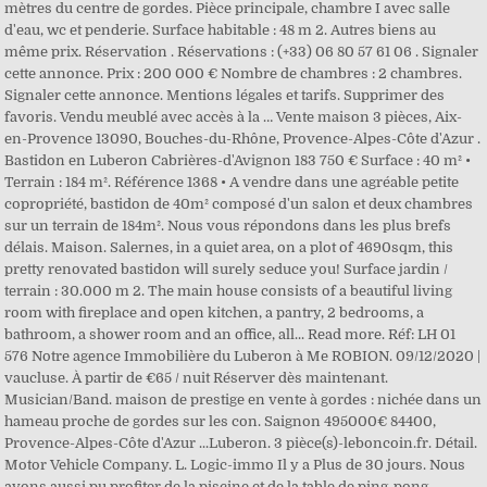
mètres du centre de gordes. Pièce principale, chambre I avec salle
d'eau, wc et penderie. Surface habitable : 48 m 2. Autres biens au
même prix. Réservation . Réservations : (+33) 06 80 57 61 06 . Signaler
cette annonce. Prix : 200 000 € Nombre de chambres : 2 chambres.
Signaler cette annonce. Mentions légales et tarifs. Supprimer des
favoris. Vendu meublé avec accès à la … Vente maison 3 pièces, Aix-
en-Provence 13090, Bouches-du-Rhône, Provence-Alpes-Côte d'Azur .
Bastidon en Luberon Cabrières-d'Avignon 183 750 € Surface : 40 m² •
Terrain : 184 m². Référence 1368 • A vendre dans une agréable petite
copropriété, bastidon de 40m² composé d'un salon et deux chambres
sur un terrain de 184m². Nous vous répondons dans les plus brefs
délais. Maison. Salernes, in a quiet area, on a plot of 4690sqm, this
pretty renovated bastidon will surely seduce you! Surface jardin /
terrain : 30.000 m 2. The main house consists of a beautiful living
room with fireplace and open kitchen, a pantry, 2 bedrooms, a
bathroom, a shower room and an office, all... Read more. Réf: LH 01
576 Notre agence Immobilière du Luberon à Me ROBION. 09/12/2020 |
vaucluse. À partir de €65 / nuit Réserver dès maintenant.
Musician/Band. maison de prestige en vente à gordes : nichée dans un
hameau proche de gordes sur les con. Saignon 495000€ 84400,
Provence-Alpes-Côte d'Azur ...Luberon. 3 pièce(s)-leboncoin.fr. Détail.
Motor Vehicle Company. L. Logic-immo Il y a Plus de 30 jours. Nous
avons aussi pu profiter de la piscine et de la table de ping-pong.