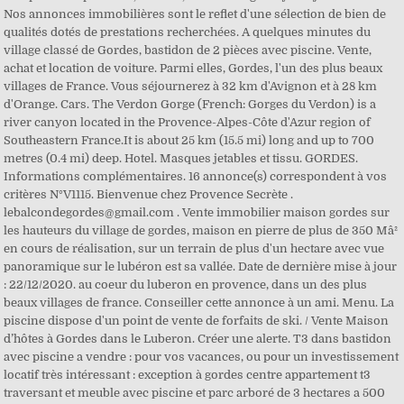
Nos annonces immobilières sont le reflet d'une sélection de bien de
qualités dotés de prestations recherchées. A quelques minutes du
village classé de Gordes, bastidon de 2 pièces avec piscine. Vente,
achat et location de voiture. Parmi elles, Gordes, l'un des plus beaux
villages de France. Vous séjournerez à 32 km d'Avignon et à 28 km
d'Orange. Cars. The Verdon Gorge (French: Gorges du Verdon) is a
river canyon located in the Provence-Alpes-Côte d'Azur region of
Southeastern France.It is about 25 km (15.5 mi) long and up to 700
metres (0.4 mi) deep. Hotel. Masques jetables et tissu. GORDES.
Informations complémentaires. 16 annonce(s) correspondent à vos
critères N°V1115. Bienvenue chez Provence Secrète .
lebalcondegordes@gmail.com . Vente immobilier maison gordes sur
les hauteurs du village de gordes, maison en pierre de plus de 350 Mâ²
en cours de réalisation, sur un terrain de plus d'un hectare avec vue
panoramique sur le lubéron est sa vallée. Date de dernière mise à jour
: 22/12/2020. au coeur du luberon en provence, dans un des plus
beaux villages de france. Conseiller cette annonce à un ami. Menu. La
piscine dispose d'un point de vente de forfaits de ski. / Vente Maison
d’hôtes à Gordes dans le Luberon. Créer une alerte. T3 dans bastidon
avec piscine a vendre : pour vos vacances, ou pour un investissement
locatif très intéressant : exception à gordes centre appartement t3
traversant et meuble avec piscine et parc arboré de 3 hectares a 500