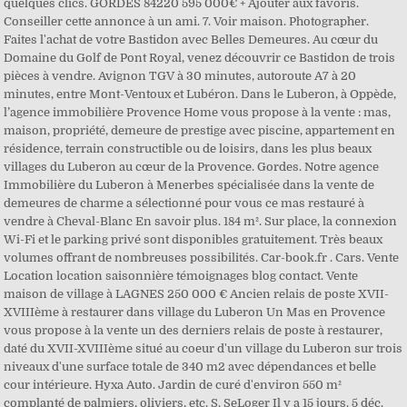
quelques clics. GORDES 84220 595 000€ + Ajouter aux favoris.
Conseiller cette annonce à un ami. 7. Voir maison. Photographer.
Faites l'achat de votre Bastidon avec Belles Demeures. Au cœur du
Domaine du Golf de Pont Royal, venez découvrir ce Bastidon de trois
pièces à vendre. Avignon TGV à 30 minutes, autoroute A7 à 20
minutes, entre Mont-Ventoux et Lubéron. Dans le Luberon, à Oppède,
l’agence immobilière Provence Home vous propose à la vente : mas,
maison, propriété, demeure de prestige avec piscine, appartement en
résidence, terrain constructible ou de loisirs, dans les plus beaux
villages du Luberon au cœur de la Provence. Gordes. Notre agence
Immobilière du Luberon à Menerbes spécialisée dans la vente de
demeures de charme a sélectionné pour vous ce mas restauré à
vendre à Cheval-Blanc En savoir plus. 184 m². Sur place, la connexion
Wi-Fi et le parking privé sont disponibles gratuitement. Très beaux
volumes offrant de nombreuses possibilités. Car-book.fr . Cars. Vente
Location location saisonnière témoignages blog contact. Vente
maison de village à LAGNES 250 000 € Ancien relais de poste XVII-
XVIIIème à restaurer dans village du Luberon Un Mas en Provence
vous propose à la vente un des derniers relais de poste à restaurer,
daté du XVII-XVIIIème situé au coeur d'un village du Luberon sur trois
niveaux d'une surface totale de 340 m2 avec dépendances et belle
cour intérieure. Hyxa Auto. Jardin de curé d'environ 550 m²
complanté de palmiers, oliviers, etc. S. SeLoger Il y a 15 jours. 5 déc.