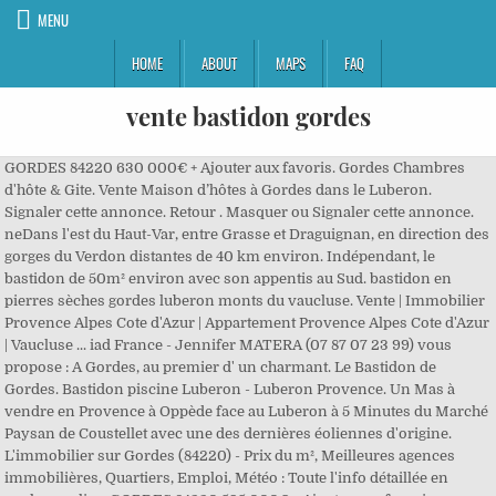
MENU
HOME
ABOUT
MAPS
FAQ
vente bastidon gordes
GORDES 84220 630 000€ + Ajouter aux favoris. Gordes Chambres
d'hôte & Gite. Vente Maison d’hôtes à Gordes dans le Luberon.
Signaler cette annonce. Retour . Masquer ou Signaler cette annonce.
neDans l'est du Haut-Var, entre Grasse et Draguignan, en direction des
gorges du Verdon distantes de 40 km environ. Indépendant, le
bastidon de 50m² environ avec son appentis au Sud. bastidon en
pierres sèches gordes luberon monts du vaucluse. Vente | Immobilier
Provence Alpes Cote d'Azur | Appartement Provence Alpes Cote d'Azur
| Vaucluse ... iad France - Jennifer MATERA (07 87 07 23 99) vous
propose : A Gordes, au premier d' un charmant. Le Bastidon de
Gordes. Bastidon piscine Luberon - Luberon Provence. Un Mas à
vendre en Provence à Oppède face au Luberon à 5 Minutes du Marché
Paysan de Coustellet avec une des dernières éoliennes d'origine.
L'immobilier sur Gordes (84220) - Prix du m², Meilleures agences
immobilières, Quartiers, Emploi, Météo : Toute l'info détaillée en