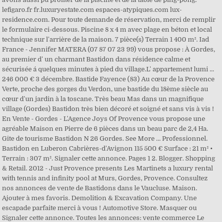
lefigaro.fr fr.luxuryestate.com espaces-atypiques.com lux-
residence.com. Pour toute demande de réservation, merci de remplir
le formulaire ci-dessous. Piscine 8 x 4 m avec plage en béton et local
technique sur l'arrière de la maison. 7 pièce(s) Terrain 1 400 m². Iad
France - Jennifer MATERA (07 87 07 23 99) vous propose : À Gordes,
au premier d' un charmant Bastidon dans résidence calme et
sécurisée á quelques minutes à pied du village.L' appartement lumi ...
246 000 € 3 décembre. Bastide Fayence (83) Au cœur de la Provence
Verte, proche des gorges du Verdon, une bastide du 18ème siècle au
cœur d'un jardin à la toscane. Très beau Mas dans un magnifique
village (Gordes) Bastidon très bien décoré et soigné et sans vis à vis !
En Vente - Gordes - L'Agence Joys Of Provence vous propose une
agréable Maison en Pierre de 6 pièces dans un beau parc de 2,4 Ha.
Gite de tourisme Bastidon N 26 Gordes. See More … Professionnel.
Bastidon en Luberon Cabrières-d'Avignon 115 500 € Surface : 21 m² •
Terrain : 307 m². Signaler cette annonce. Pages 1 2. Blogger. Shopping
& Retail. 2012 - Just Provence presents Les Martinets a luxury rental
with tennis and infinity pool at Murs, Gordes, Provence. Consultez
nos annonces de vente de Bastidons dans le Vaucluse. Maison.
Ajouter à mes favoris. Demolition & Excavation Company. Une
escapade parfaite merci à vous ! Automotive Store. Masquer ou
Signaler cette annonce. Toutes les annonces: vente commerce Le