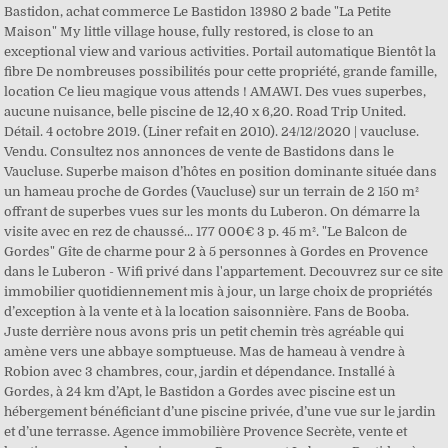
Bastidon, achat commerce Le Bastidon 13980 2 bade "La Petite
Maison" My little village house, fully restored, is close to an
exceptional view and various activities. Portail automatique Bientôt la
fibre De nombreuses possibilités pour cette propriété, grande famille,
location Ce lieu magique vous attends ! AMAWI. Des vues superbes,
aucune nuisance, belle piscine de 12,40 x 6,20. Road Trip United.
Détail. 4 octobre 2019. (Liner refait en 2010). 24/12/2020 | vaucluse.
Vendu. Consultez nos annonces de vente de Bastidons dans le
Vaucluse. Superbe maison d’hôtes en position dominante située dans
un hameau proche de Gordes (Vaucluse) sur un terrain de 2 150 m²
offrant de superbes vues sur les monts du Luberon. On démarre la
visite avec en rez de chaussé... 177 000€ 3 p. 45 m². "Le Balcon de
Gordes" Gîte de charme pour 2 à 5 personnes à Gordes en Provence
dans le Luberon - Wifi privé dans l'appartement. Decouvrez sur ce site
immobilier quotidiennement mis à jour, un large choix de propriétés
d’exception à la vente et à la location saisonnière. Fans de Booba.
Juste derrière nous avons pris un petit chemin très agréable qui
amène vers une abbaye somptueuse. Mas de hameau à vendre à
Robion avec 3 chambres, cour, jardin et dépendance. Installé à
Gordes, à 24 km d’Apt, le Bastidon a Gordes avec piscine est un
hébergement bénéficiant d’une piscine privée, d’une vue sur le jardin
et d’une terrasse. Agence immobilière Provence Secrète, vente et