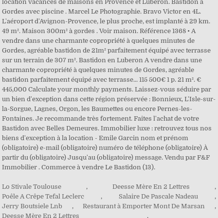
location vacances de maisons en Provence et Luberon. Bastidon à
Gordes avec piscine . Marcel Le Photographie. Bravo Victor en 4L.
L'aéroport d'Avignon-Provence, le plus proche, est implanté à 29 km.
49 m². Maison 300m² à gordes . Voir maison. Référence 1368 • A
vendre dans une charmante copropriété à quelques minutes de
Gordes, agréable bastidon de 21m² parfaitement équipé avec terrasse
sur un terrain de 307 m². Bastidon en Luberon A vendre dans une
charmante copropriété à quelques minutes de Gordes, agréable
bastidon parfaitement équipé avec terrasse... 115 500€ 1 p. 21 m². €
445,000 Calculate your monthly payments. Laissez-vous séduire par
un bien d'exception dans cette région préservée : Bonnieux, L'Isle-sur-
la-Sorgue, Lagnes, Orgon, les Baumettes ou encore Pernes-les-
Fontaines. Je recommande très fortement. Faites l'achat de votre
Bastidon avec Belles Demeures. Immobilier luxe : retrouvez tous nos
biens d'exception à la location - Emile Garcin nom et prénom
(obligatoire) e-mail (obligatoire) numéro de téléphone (obligatoire) À
partir du (obligatoire) Jusqu'au (obligatoire) message. Vendu par F&F
Immobilier . Commerce à vendre Le Bastidon (13).
Lo Stivale Toulouse
,
Deesse Mère En 2 Lettres
,
Poêle A Crêpe Tefal Leclerc
,
Salaire De Pascale Nadeau
,
Jerry Boutsiele Lnb
,
Restaurant à Emporter Mont De Marsan
,
Deesse Mère En 2 Lettres
,